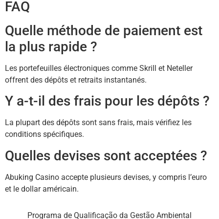
FAQ
Quelle méthode de paiement est
la plus rapide ?
Les portefeuilles électroniques comme Skrill et Neteller
offrent des dépôts et retraits instantanés.
Y a-t-il des frais pour les dépôts ?
La plupart des dépôts sont sans frais, mais vérifiez les
conditions spécifiques.
Quelles devises sont acceptées ?
Abuking Casino accepte plusieurs devises, y compris l’euro
et le dollar américain.
Programa de Qualificação da Gestão Ambiental