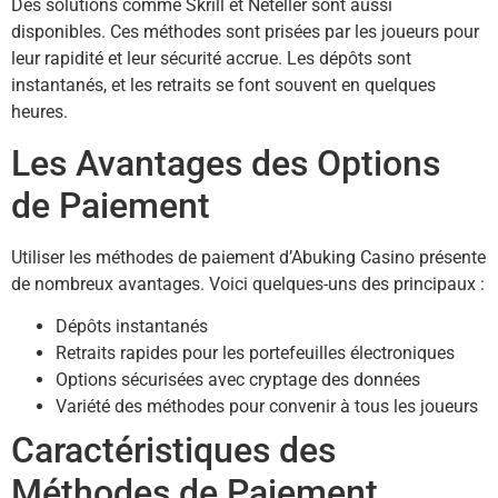
Des solutions comme Skrill et Neteller sont aussi
disponibles. Ces méthodes sont prisées par les joueurs pour
leur rapidité et leur sécurité accrue. Les dépôts sont
instantanés, et les retraits se font souvent en quelques
heures.
Les Avantages des Options
de Paiement
Utiliser les méthodes de paiement d’Abuking Casino présente
de nombreux avantages. Voici quelques-uns des principaux :
Dépôts instantanés
Retraits rapides pour les portefeuilles électroniques
Options sécurisées avec cryptage des données
Variété des méthodes pour convenir à tous les joueurs
Caractéristiques des
Méthodes de Paiement