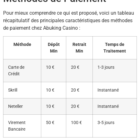
Pour mieux comprendre ce qui est proposé, voici un tableau
récapitulatif des principales caractéristiques des méthodes
de paiement chez Abuking Casino :
Méthode
Dépôt
Retrait
Temps de
Min
Min
Traitement
Carte de
10 €
20 €
1-3 jours
Crédit
Skrill
10 €
20 €
Instantané
Neteller
10 €
20 €
Instantané
Virement
50 €
100 €
3-5 jours
Bancaire