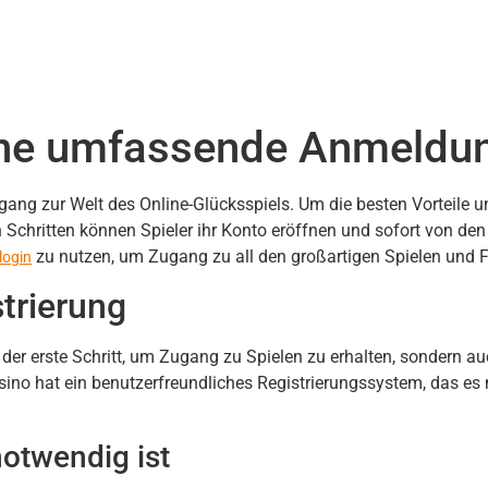
ine umfassende Anmeldu
ng zur Welt des Online-Glücksspiels. Um die besten Vorteile un
 Schritten können Spieler ihr Konto eröffnen und sofort von den
zu nutzen, um Zugang zu all den großartigen Spielen und F
login
trierung
 der erste Schritt, um Zugang zu Spielen zu erhalten, sondern au
ino hat ein benutzerfreundliches Registrierungssystem, das es 
otwendig ist