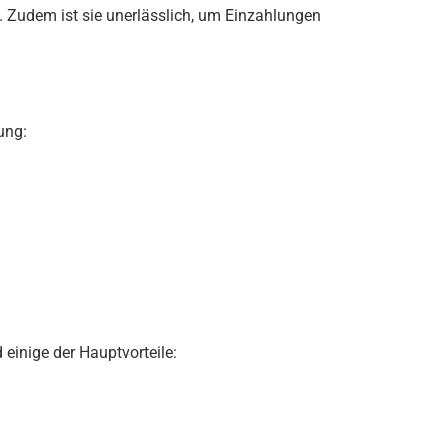
en. Zudem ist sie unerlässlich, um Einzahlungen
ung:
 einige der Hauptvorteile: