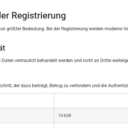
der Registrierung
no von größter Bedeutung. Bei der Registrierung werden moderne
ät
en Daten vertraulich behandelt werden und nicht an Dritte weiter
chritt, der dazu beiträgt, Betrug zu verhindern und die Authentizi
10 EUR