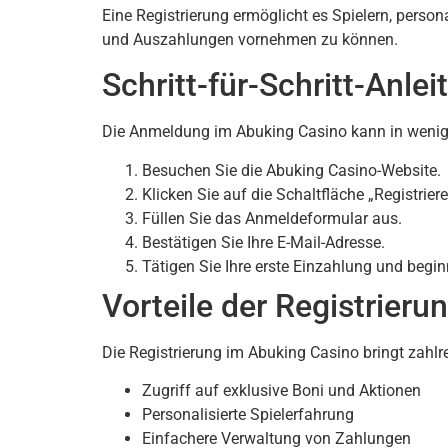
Eine Registrierung ermöglicht es Spielern, person
und Auszahlungen vornehmen zu können.
Schritt-für-Schritt-Anle
Die Anmeldung im Abuking Casino kann in wenige
Besuchen Sie die Abuking Casino-Website.
Klicken Sie auf die Schaltfläche „Registriere
Füllen Sie das Anmeldeformular aus.
Bestätigen Sie Ihre E-Mail-Adresse.
Tätigen Sie Ihre erste Einzahlung und begin
Vorteile der Registrieru
Die Registrierung im Abuking Casino bringt zahlrei
Zugriff auf exklusive Boni und Aktionen
Personalisierte Spielerfahrung
Einfachere Verwaltung von Zahlungen