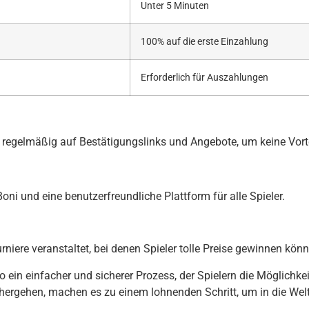
Unter 5 Minuten
100% auf die erste Einzahlung
Erforderlich für Auszahlungen
il regelmäßig auf Bestätigungslinks und Angebote, um keine Vort
oni und eine benutzerfreundliche Plattform für alle Spieler.
iere veranstaltet, bei denen Spieler tolle Preise gewinnen kön
o ein einfacher und sicherer Prozess, der Spielern die Möglichke
nhergehen, machen es zu einem lohnenden Schritt, um in die Wel