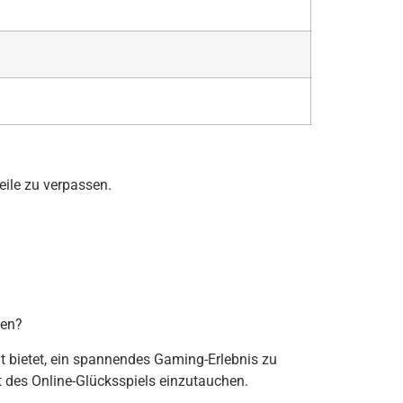
eile zu verpassen.
nen?
it bietet, ein spannendes Gaming-Erlebnis zu
t des Online-Glücksspiels einzutauchen.