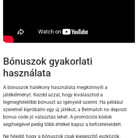
Bónuszok gyakorlati
használata
A bónuszok hatékony használata megkönnyíti a
játékélményt. Kezdd azzal, hogy kiválasztod a
legmegfelelőbb bónuszt az igényeid szerint. Ha például
szeretnél kipróbálni egy új játékot, a Betmatch no deposit
bonus code jó választás lehet. A promóciós kódok
segítségével pedig több értéket kapsz a befizetéseidért.
Ne feledd, hogy a bónuszok csak kiegészítő eszközök.