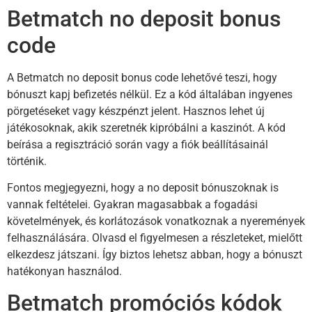
Betmatch no deposit bonus
code
A Betmatch no deposit bonus code lehetővé teszi, hogy
bónuszt kapj befizetés nélkül. Ez a kód általában ingyenes
pörgetéseket vagy készpénzt jelent. Hasznos lehet új
játékosoknak, akik szeretnék kipróbálni a kaszinót. A kód
beírása a regisztráció során vagy a fiók beállításainál
történik.
Fontos megjegyezni, hogy a no deposit bónuszoknak is
vannak feltételei. Gyakran magasabbak a fogadási
követelmények, és korlátozások vonatkoznak a nyeremények
felhasználására. Olvasd el figyelmesen a részleteket, mielőtt
elkezdesz játszani. Így biztos lehetsz abban, hogy a bónuszt
hatékonyan használod.
Betmatch promóciós kódok