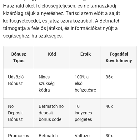
Használd őket felelősségteljesen, és ne támaszkodj
kizárólag rájuk a nyeréshez. Tartsd szem előtt a saját
költségvetésedet, és játsz szórakozásból. A Betmatch
támogatja a felelős játékot, és információkat nyújt a
segítséghez, ha szükséges.
Bónusz
Kód
Érték
Fogadási
Típus
Követelmény
Üdvözlő
Nincs
100% a
35x
Bónusz
szükség
első
kódra
befizetésre
No
Betmatch no
10
40x
Deposit
deposit
ingyenes
Bónusz
bonus code
pörgetés
Promóciós
Betmatch
Változó
30x