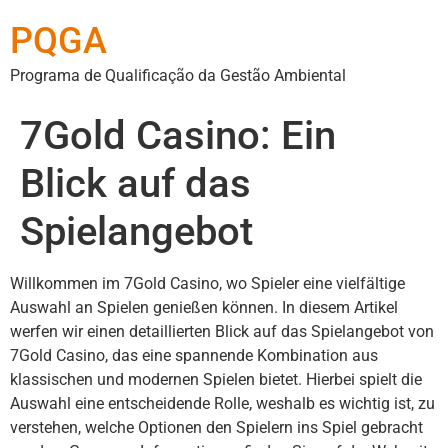
PQGA
Programa de Qualificação da Gestão Ambiental
7Gold Casino: Ein
Blick auf das
Spielangebot
Willkommen im 7Gold Casino, wo Spieler eine vielfältige
Auswahl an Spielen genießen können. In diesem Artikel
werfen wir einen detaillierten Blick auf das Spielangebot von
7Gold Casino, das eine spannende Kombination aus
klassischen und modernen Spielen bietet. Hierbei spielt die
Auswahl eine entscheidende Rolle, weshalb es wichtig ist, zu
verstehen, welche Optionen den Spielern ins Spiel gebracht