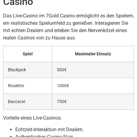
Casino
Das Live-Casino im 7Gold Casino ermöglicht es den Spielern,
ein realistisches Spielumfeld zu genießen. Interagieren Sie
mit echten Dealern und erleben Sie den Nervenkitzel eines
realen Casinos von zu Hause aus.
Spiel
Maximaler Einsatz
Blackjack
500€
Roulette
1000€
Baccarat
750€
Vorteile eines Live-Casinos:
Echtzeit-Interaktion mit Dealern.
Authentisches Casino-Flair.