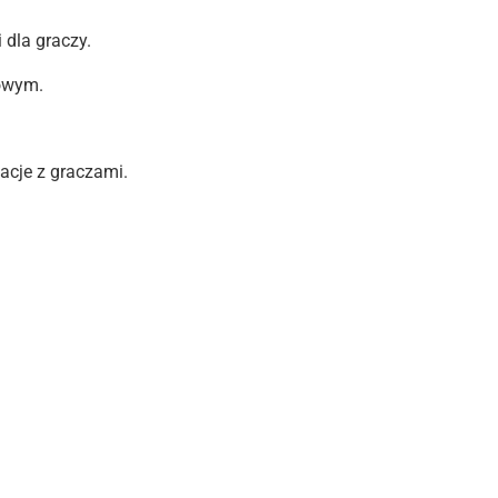
dla graczy.
iowym.
lacje z graczami.