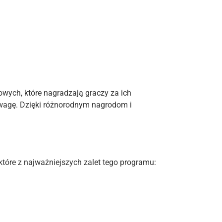
owych, które nagradzają graczy za ich
 uwagę. Dzięki różnorodnym nagrodom i
tóre z najważniejszych zalet tego programu: