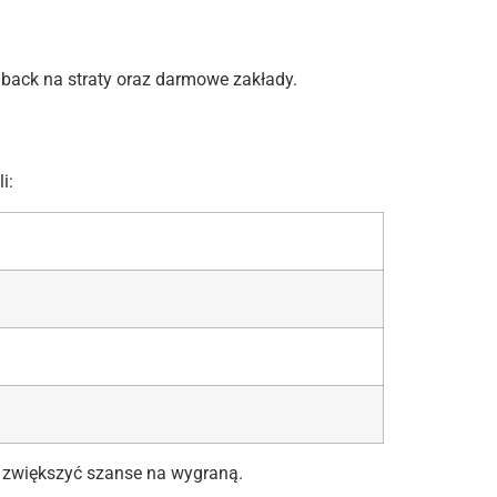
back na straty oraz darmowe zakłady.
i:
i zwiększyć szanse na wygraną.