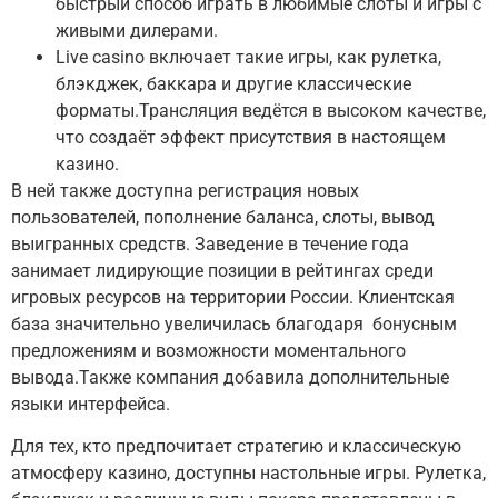
быстрый способ играть в любимые слоты и игры с
живыми дилерами.
Live casino включает такие игры, как рулетка,
блэкджек, баккара и другие классические
форматы.Трансляция ведётся в высоком качестве,
что создаёт эффект присутствия в настоящем
казино.
В ней также доступна регистрация новых
пользователей, пополнение баланса, слоты, вывод
выигранных средств. Заведение в течение года
занимает лидирующие позиции в рейтингах среди
игровых ресурсов на территории России. Клиентская
база значительно увеличилась благодаря бонусным
предложениям и возможности моментального
вывода.Также компания добавила дополнительные
языки интерфейса.
Для тех, кто предпочитает стратегию и классическую
атмосферу казино, доступны настольные игры. Рулетка,