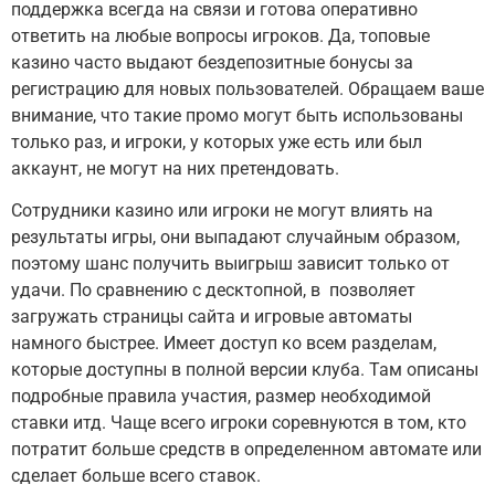
поддержка всегда на связи и готова оперативно
ответить на любые вопросы игроков. Да, топовые
казино часто выдают бездепозитные бонусы за
регистрацию для новых пользователей. Обращаем ваше
внимание, что такие промо могут быть использованы
только раз, и игроки, у которых уже есть или был
аккаунт, не могут на них претендовать.
Сотрудники казино или игроки не могут влиять на
результаты игры, они выпадают случайным образом,
поэтому шанс получить выигрыш зависит только от
удачи. По сравнению с десктопной, в позволяет
загружать страницы сайта и игровые автоматы
намного быстрее. Имеет доступ ко всем разделам,
которые доступны в полной версии клуба. Там описаны
подробные правила участия, размер необходимой
ставки итд. Чаще всего игроки соревнуются в том, кто
потратит больше средств в определенном автомате или
сделает больше всего ставок.