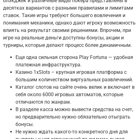
блэкджек и различные виды покера представлены в
десятках вариантов с разными правилами и лимитами
ставок. Такие игры требуют большего вовлечения и
понимания механики, однако дают игроку возможность
влиять на результат своими решениями. Впрочем, при
игре на реальные деньги доступны бонусы, акции и
турниры, которые делают процесс более динамичным.
Еще одна сильная сторона Play Fortuna — удобная
платежная инфраструктура.
Казино 1xSlots – крупная игровая платформа с
большим количеством виртуальных развлечений.
Каталог слотов на сайте очень велик и включает в
себя около 6000 игровых автоматов, которые
отличаются по жанрам.
В разделе касса можно вывести средства на счет,
но предварительно нужно обязательно отыграть
бонусы.
Не нужно ждать какого-то конкретного дня для