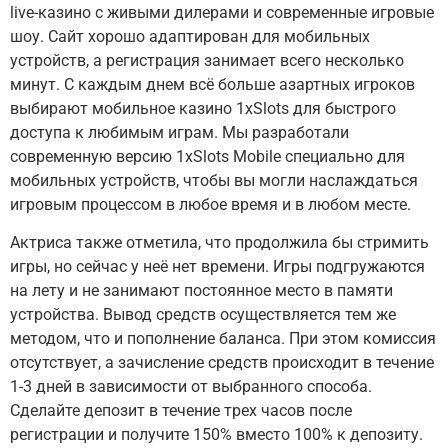
live-казино с живыми дилерами и современные игровые
шоу. Сайт хорошо адаптирован для мобильных
устройств, а регистрация занимает всего несколько
минут. С каждым днем всё больше азартных игроков
выбирают мобильное казино 1xSlots для быстрого
доступа к любимым играм. Мы разработали
современную версию 1xSlots Mobile специально для
мобильных устройств, чтобы вы могли наслаждаться
игровым процессом в любое время и в любом месте.
Актриса также отметила, что продолжила бы стримить
игры, но сейчас у неё нет времени. Игры подгружаются
на лету и не занимают постоянное место в памяти
устройства. Вывод средств осуществляется тем же
методом, что и пополнение баланса. При этом комиссия
отсутствует, а зачисление средств происходит в течение
1-3 дней в зависимости от выбранного способа.
Сделайте депозит в течение трех часов после
регистрации и получите 150% вместо 100% к депозиту.