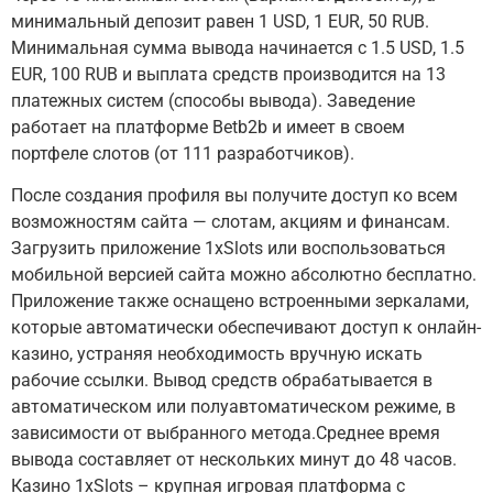
минимальный депозит равен 1 USD, 1 EUR, 50 RUB.
Минимальная сумма вывода начинается с 1.5 USD, 1.5
EUR, 100 RUB и выплата средств производится на 13
платежных систем (способы вывода). Заведение
работает на платформе Betb2b и имеет в своем
портфеле слотов (от 111 разработчиков).
После создания профиля вы получите доступ ко всем
возможностям сайта — слотам, акциям и финансам.
Загрузить приложение 1xSlots или воспользоваться
мобильной версией сайта можно абсолютно бесплатно.
Приложение также оснащено встроенными зеркалами,
которые автоматически обеспечивают доступ к онлайн-
казино, устраняя необходимость вручную искать
рабочие ссылки. Вывод средств обрабатывается в
автоматическом или полуавтоматическом режиме, в
зависимости от выбранного метода.Среднее время
вывода составляет от нескольких минут до 48 часов.
Казино 1xSlots – крупная игровая платформа с