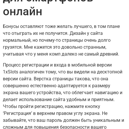
онлайн
Бонусы оставляют тоже желать лучшего, в том плане
что отыграть их не получится. Дизайн у сайта
нормальный, но почему-то страницы очень долго
грузятся. Мне кажется это довольно странным,
учитывая что у меня комп далеко не самый древний.
Процесс регистрации и входа в мобильной версии
1xSlots аналогичен тому, что вы видели на десктопной
версии сайта. Верстка страницы такова, что она
совершенно естественно адаптируется к размеру
экрана вашего устройства, что облегчает навигацию и
делает использование сайта удобным и приятным.
Чтобы пройти регистрацию, нажмите кнопку
‘Регистрация’ в верхнем правом углу экрана. Не
забывайте, что ваш пароль должен быть уникальным и
сложным для повышения безопасности вашего