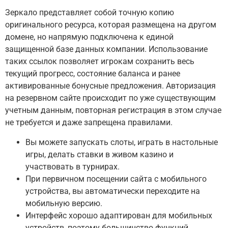
Зеркало представляет собой точную копию
оригинального ресурса, которая размещена на другом
домене, но напрямую подключена к единой
защищенной базе данных компании. Использование
таких ссылок позволяет игрокам сохранить весь
текущий прогресс, состояние баланса и ранее
активированные бонусные предложения. Авторизация
на резервном сайте происходит по уже существующим
учетным данным, повторная регистрация в этом случае
не требуется и даже запрещена правилами.
Вы можете запускать слоты, играть в настольные
игры, делать ставки в живом казино и
участвовать в турнирах.
При первичном посещении сайта с мобильного
устройства, вы автоматически переходите на
мобильную версию.
Интерфейс хорошо адаптирован для мобильных
устройств, поэтому большинство функций