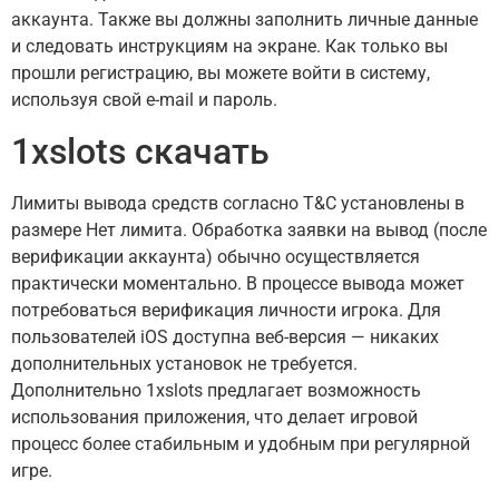
аккаунта. Также вы должны заполнить личные данные
и следовать инструкциям на экране. Как только вы
прошли регистрацию, вы можете войти в систему,
используя свой e-mail и пароль.
1xslots скачать
Лимиты вывода средств согласно T&C установлены в
размере Нет лимита. Обработка заявки на вывод (после
верификации аккаунта) обычно осуществляется
практически моментально. В процессе вывода может
потребоваться верификация личности игрока. Для
пользователей iOS доступна веб-версия — никаких
дополнительных установок не требуется.
Дополнительно 1xslots предлагает возможность
использования приложения, что делает игровой
процесс более стабильным и удобным при регулярной
игре.