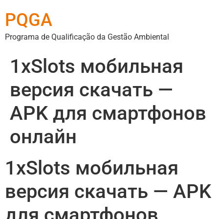
PQGA
Programa de Qualificação da Gestão Ambiental
1xSlots мобильная
версия скачать —
APK для смартфонов
онлайн
1xSlots мобильная
версия скачать — APK
для смартфонов