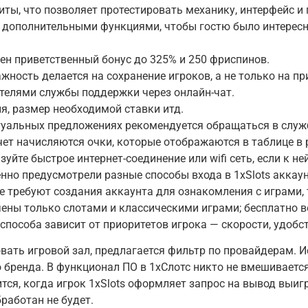
ты, что позволяет протестировать механику, интерфейс и 
 дополнительными функциями, чтобы гостю было интересн
ен приветственный бонус до 325% и 250 фриспинов.
важность делается на сохранение игроков, а не только на п
ителями службы поддержки через онлайн-чат.
я, размер необходимой ставки итд.
туальных предложениях рекомендуется обращаться в служ
чет начисляются очки, которые отображаются в таблице в
зуйте быстрое интернет-соединение или wifi сеть, если к ней
но предусмотрели разные способы входа в 1xSlots аккаун
 требуют создания аккаунта для ознакомления с играми, 
чены только слотами и классическими играми; бесплатно 
 способа зависит от приоритетов игрока — скорости, удобс
вать игровой зал, предлагается фильтр по провайдерам. И
 бренда. В функционал ПО в 1хСлотс никто не вмешивается
ся, когда игрок 1xSlots оформляет запрос на вывод выигр
бработан не будет.