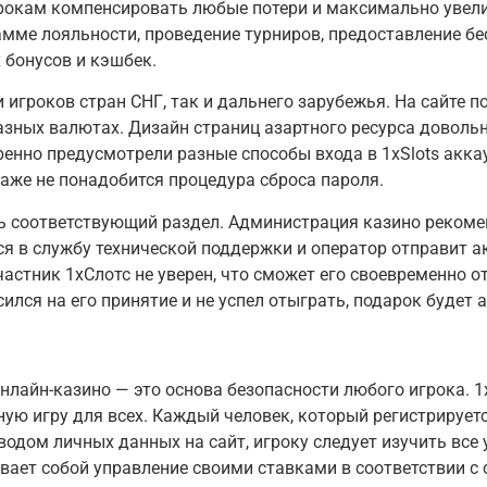
грокам компенсировать любые потери и максимально увел
амме лояльности, проведение турниров, предоставление бе
 бонусов и кэшбек.
ди игроков стран СНГ, так и дальнего зарубежья. На сайте
азных валютах. Дизайн страниц азартного ресурса доволь
енно предусмотрели разные способы входа в 1xSlots аккау
даже не понадобится процедура сброса пароля.
ть соответствующий раздел. Администрация казино рекоме
ся в службу технической поддержки и оператор отправит а
частник 1хСлотс не уверен, что сможет его своевременно о
сился на его принятие и не успел отыграть, подарок будет 
нлайн-казино — это основа безопасности любого игрока. 1
ную игру для всех. Каждый человек, который регистрирует
вводом личных данных на сайт, игроку следует изучить все
евает собой управление своими ставками в соответствии 