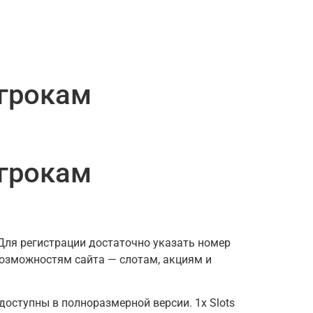
игрокам
игрокам
Для регистрации достаточно указать номер
 возможностям сайта — слотам, акциям и
доступны в полноразмерной версии. 1x Slots