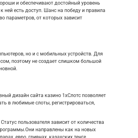
 хороши и обеспечивают достойный уровень
 к ней есть доступ. Шанс на победу и правила
о параметров, от которых зависит
мпьютеров, но и с мобильных устройств. Для
сом, поэтому не создает слишком большой
новной.
вный дизайн сайта казино 1хСлотс позволяет
ать в любимые слоты, регистрироваться,
 Статус пользователя зависит от количества
-программы.Они направлены как на новых
рах, евро, гривнах, казахских тенге,