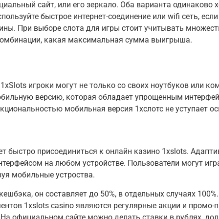
циальный сайт, или его зеркало. Оба варианта одинаково
спользуйте быстрое интернет-соединение или wifi сеть, если
ны. При выборе слота для игры стоит учитывать множеств
 комбинации, какая максимальная сумма выигрыша.
1xSlots игроки могут не только со своих ноутбуков или ко
мобильную версию, которая обладает упрощенным интерфей
нкциональностью мобильная версия 1xслотс не уступает ос
 быстро присоединиться к онлайн казино 1xslots. Адапти
нтерфейсом на любом устройстве. Пользователи могут игр
зуя мобильные устроства.
кешбэка, он составляет до 50%, в отдельных случаях 100%.
ентов 1xslots casino являются регулярные акции и промо
 На официальном сайте можно делать ставки в рублях, долла