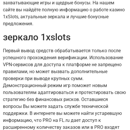
захватывающие игры и щедрые бонусы. На нашем
сайте вы найдёте полную информацию о работе казино
1xSlots, актуальные зеркала и лучшие бонусные
предложения.
зеркало 1xslots
Первый вывод средств обрабатывается только после
успешного прохождения верификации. Использование
VPN-сервисов для доступа к платформе не запрещено
правилами, но может вызвать дополнительные
проверки при выводе крупных сумм.
Демонстрационный режим игр поможет новым
пользователям адаптироваться и протестировать свою
стратегию без финансовых рисков. Оставшиеся
вопросы Вы можете задать службе технической
поддержки. В интернете вы можете найти устаревшую
информацию, что PRO на FL.ru дает доступ к
расширенному количеству заказов или в PRO входят