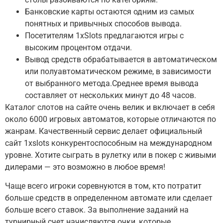
Банковские карты остаются одним из самых
понятных и привычных способов вывода.
Посетителям 1xSlots предлагаются игры с
высоким процентом отдачи.
Вывод средств обрабатывается в автоматическом
или полуавтоматическом режиме, в зависимости
от выбранного метода.Среднее время вывода
составляет от нескольких минут до 48 часов.
Каталог слотов на сайте очень велик и включает в себя
около 6000 игровых автоматов, которые отличаются по
жанрам. Качественный сервис делает официальный
сайт 1xslots конкурентоспособным на международном
уровне. Хотите сыграть в рулетку или в покер с живыми
дилерами — это возможно в любое время!
Чаще всего игроки соревнуются в том, кто потратит
больше средств в определенном автомате или сделает
больше всего ставок. За выполнение заданий на
турнирный счет начисляются очки, которые