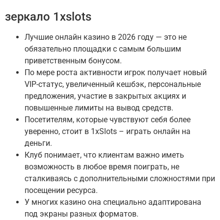
зеркало 1xslots
Лучшие онлайн казино в 2026 году — это не
обязательно площадки с самым большим
приветственным бонусом.
По мере роста активности игрок получает новый
VIP-статус, увеличенный кешбэк, персональные
предложения, участие в закрытых акциях и
повышенные лимиты на вывод средств.
Посетителям, которые чувствуют себя более
уверенно, стоит в 1xSlots – играть онлайн на
деньги.
Клуб понимает, что клиентам важно иметь
возможность в любое время поиграть, не
сталкиваясь с дополнительными сложностями при
посещении ресурса.
У многих казино она специально адаптирована
под экраны разных форматов.