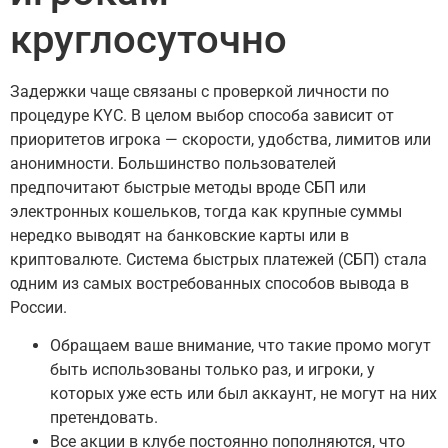
круглосуточно
Задержки чаще связаны с проверкой личности по
процедуре KYC. В целом выбор способа зависит от
приоритетов игрока — скорости, удобства, лимитов или
анонимности. Большинство пользователей
предпочитают быстрые методы вроде СБП или
электронных кошельков, тогда как крупные суммы
нередко выводят на банковские карты или в
криптовалюте. Система быстрых платежей (СБП) стала
одним из самых востребованных способов вывода в
России.
Обращаем ваше внимание, что такие промо могут
быть использованы только раз, и игроки, у
которых уже есть или был аккаунт, не могут на них
претендовать.
Все акции в клубе постоянно пополняются, что