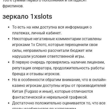
100% суммы первого пополнения и пятьдесят
фриспинов.
зеркало 1xslots
То есть на нем доступна вся информация о
платежах, личный кабинет.
Некоторые негативные комментарии оставлены
игроками 1x Слотс, которые переоценили свои
силы, неправильно рассчитали бюджет или
нарушали условия ответственной игры.
В первую очередь проверялись наличие лицензии,
репутация оператора, продолжительность работы
бренда и отзывы игроков.
Но в особенности обратим внимание, что в онлайн-
казино игрокам доступны игры от производителей
Китая (Fugaso и иные), которые отличаются
фантастической и нереальной графикой.
Достаточно положительно оценивается то, что все
столы разбиваются по категориям.