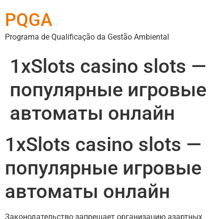
PQGA
Programa de Qualificação da Gestão Ambiental
1xSlots casino slots —
популярные игровые
автоматы онлайн
1xSlots casino slots —
популярные игровые
автоматы онлайн
Законодательство запрещает организацию азартных