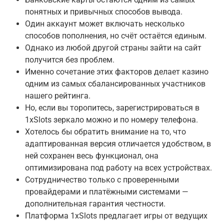
понятных и привычных способов вывода.
Один аккаунт может включать несколько
способов пополнения, но счёт остаётся единым.
Однако из любой другой страны зайти на сайт
получится без проблем.
Именно сочетание этих факторов делает казино
одним из самых сбалансированных участников
нашего рейтинга.
Но, если вы торопитесь, зарегистрироваться в
1xSlots зеркало можно и по номеру телефона.
Хотелось бы обратить внимание на то, что
адаптированная версия отличается удобством, в
ней сохранен весь функционал, она
оптимизирована под работу на всех устройствах.
Сотрудничество только с проверенными
провайдерами и платёжными системами —
дополнительная гарантия честности.
Платформа 1xSlots предлагает игры от ведущих