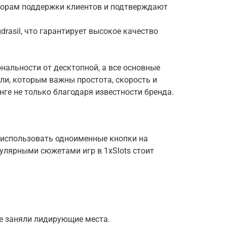
аторам поддержки клиентов и подтверждают
drasil, что гарантирует высокое качество
нальности от десктопной, а все основные
и, которым важны простота, скорость и
ге не только благодаря известности бренда.
о использовать одноименные кнопки на
улярными сюжетами игр в 1xSlots стоит
е заняли лидирующие места.