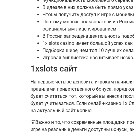
Функциональность мобильного сервиса н
В идеале в них должна быть прямо ука
Чтобы получить доступ к игре с мобильн
Поэтому многие пользователи из Росси
официальным лицензированием.
В России запрещена деятельность подоб
1x slots casino имеет большой успех как
Подборка шире, чем топ 10 лучших онла
Игровая библиотека насчитывает неско
1xslots сайт
На первые четыре депозита игрокам начисляю
правилами приветственного бонуса, порядко
будет считаться тот, который вы внесли посл
будет учитываться. Если онлайн-казино 1x С
на актуальный сайт копию.
💡Важно и то, что современные площадки пр
игре на реальные деньги доступны бонусы, 