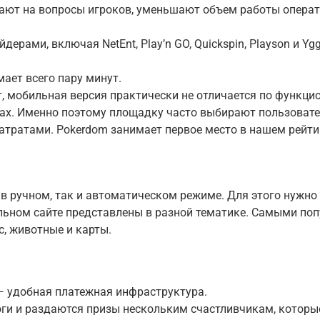
ечают на вопросы игроков, уменьшают объем работы опер
рами, включая NetEnt, Play’n GO, Quickspin, Playson и Ygg
мает всего пару минут.
, мобильная версия практически не отличается по функцио
х. Именно поэтому площадку часто выбирают пользовател
тратами. Pokerdom занимает первое место в нашем рейтин
 в ручном, так и автоматическом режиме. Для этого нужн
льном сайте представлены в разной тематике. Самыми поп
, животные и карты.
 — удобная платежная инфраструктура.
ги и раздаются призы нескольким счастливчикам, которы