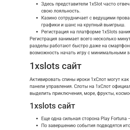
Здесь представители 1xSlot часто отв
свою лояльность.
Казино сотрудничает с ведущими провайде
графики и шанс на крупный выигрыш.
Регистрация на платформе 1xSlots зани
Регистрация занимает всего несколько минут
разделы работают быстро даже на смартфона
возможность начать игру с минимальными за
1xslots сайт
Активировать спины ироки 1xСлот могут как
панели управления. Слоты на 1хСлот официа
выделить приключения, море, фрукты, космос
1xslots сайт
Еще одна сильная сторона Play Fortuna
По завершению события подводятся ито