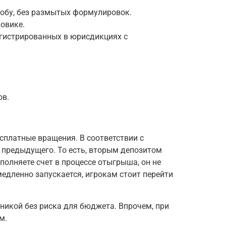
собу, без размытых формулировок.
ковике.
гистрированных в юрисдикциях с
ов.
сплатные вращения. В соответствии с
 предыдущего. То есть, вторым депозитом
ополняете счет в процессе отыгрыша, он не
медленно запускается, игрокам стоит перейти
никой без риска для бюджета. Впрочем, при
м.