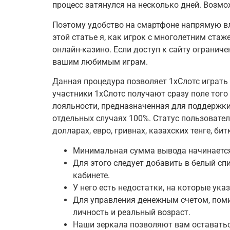
процесс затянулся на несколько дней. Возмо
Поэтому удобство на смартфоне напрямую вли
этой статье я, как игрок с многолетним ста
онлайн-казино. Если доступ к сайту огранич
вашим любимым играм.
Данная процедура позволяет 1xСлотс играть
участники 1хСлотс получают сразу поле того
лояльности, предназначенная для поддержки 
отдельных случаях 100%. Статус пользовател
долларах, евро, гривнах, казахских тенге, би
Минимальная сумма вывода начинается с
Для этого следует добавить в белый сп
кабинете.
У него есть недостатки, на которые ука
Для управления денежным счетом, пом
личность и реальный возраст.
Наши зеркала позволяют вам оставаться