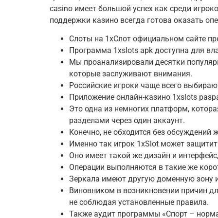
casino имеет большой успех как среди игроко
поддержки казино всегда готова оказать оп
Слоты на 1хСлот официальном сайте пр
Программа 1xslots apk доступна для в
Мы проанализировали десятки популярн
которые заслуживают внимания.
Российские игроки чаще всего выбираю
Приложение онлайн-казино 1xslots разр
Это одна из немногих платформ, котора
разделами через один аккаунт.
Конечно, не обходится без обсуждений 
Именно так игрок 1xSlot может защит
Оно имеет такой же дизайн и интерфейс,
Операции выполняются в такие же корот
Зеркала имеют другую доменную зону и
Виновником в возникновении причин дл
не соблюдая установленные правила.
Также аудит программы «Спорт – норм