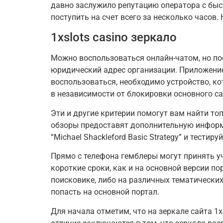
давно заслужило репутацию оператора с быс
поступить на счет всего за несколько часов.
1xslots casino зеркало
Можно воспользоваться онлайн-чатом, но пос
юридический адрес организации. Приложение 
воспользоваться, необходимо устройство, кот
в независимости от блокировки основного са
Эти и другие критерии помогут вам найти то
обзоры предоставят дополнительную информа
“Michael Shackleford Basic Strategy” и тестир
Прямо с телефона гемблеры могут принять у
короткие сроки, как и на основной версии по
поисковике, либо на различных тематических 
попасть на основной портал.
Для начала отметим, что на зеркале сайта 1