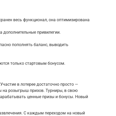
охранен весь функционал, она оптимизирована
на дополнительные привилегии.
опасно пополнять баланс, выводить
аются только стартовым бонусом.
Участие в лотерее достаточно просто —
 на розыгрыш призов. Турниры, в свою
зарабатывать ценные призы и бонусы. Новый
 развлечения. С каждым переходом на новый