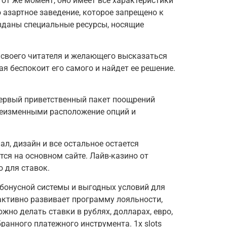
тот же момент, оно имеет все характеристики
о азартное заведение, которое запрещено к
озданы специальные ресурсы, носящие
и своего читателя и желающего высказаться
ая беспокоит его самого и найдет ее решение.
Первый приветственный пакет поощрений
 неизменными расположение опций и
ал, дизайн и все остальное остается
тся на основном сайте. Лайв-казино от
о для ставок.
 бонусной системы и выгодных условий для
 активно развивает программу лояльности,
но делать ставки в рублях, долларах, евро,
ранного платежного инструмента. 1x slots