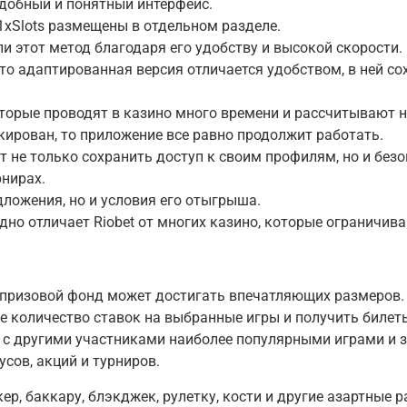
 удобный и понятный интерфейс.
1xSlots размещены в отдельном разделе.
и этот метод благодаря его удобству и высокой скорости.
что адаптированная версия отличается удобством, в ней с
оторые проводят в казино много времени и рассчитывают 
кирован, то приложение все равно продолжит работать.
ут не только сохранить доступ к своим профилям, но и без
рнирах.
ложения, но и условия его отыгрыша.
но отличает Riobet от многих казино, которые ограничив
призовой фонд может достигать впечатляющих размеров. 
 количество ставок на выбранные игры и получить билеты
 с другими участниками наиболее популярными играми и 
сов, акций и турниров.
р, баккару, блэкджек, рулетку, кости и другие азартные