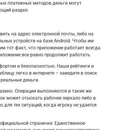
рых платежных методов деньги могут
ующий раздел.
вить на адрес электронной почты, либо на
ьных устройств на базе Android. Чтобы им
тим тот факт, что приложение работает всегда
риложение все равно продолжит работать.
мфортом и безопасностью. Наши рейтинги и
лицу легко в интернете – заведите в поиск
а реальные деньги.
азино. Операции выполняются в такие же
грок может отыскать рабочее зеркало либо в
 для тех ситуаций, когда игроку не удается
 официальной страничке. Единственное