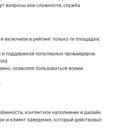
нут вопросы или сложности, служба
и включили в рейтинг только те площадки,
р и поддержкой популярных провайдеров.
oid.
зино, позволяя пользоваться всеми
.
бенности, контентное наполнение и дизайн.
ак и клиент заведения, который действовал