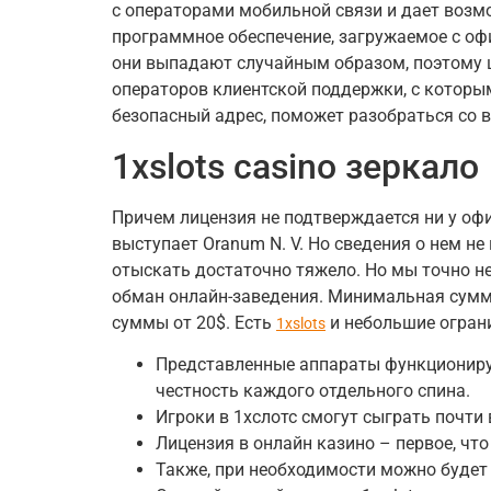
с операторами мобильной связи и дает возмо
программное обеспечение, загружаемое с офи
они выпадают случайным образом, поэтому ш
операторов клиентской поддержки, с которы
безопасный адрес, поможет разобраться со в
1xslots casino зеркало
Причем лицензия не подтверждается ни у офици
выступает Oranum N. V. Но сведения о нем н
отыскать достаточно тяжело. Но мы точно не
обман онлайн-заведения. Минимальная сумма 
суммы от 20$. Есть
и небольшие ограни
1xslots
Представленные аппараты функционирую
честность каждого отдельного спина.
Игроки в 1хслотс смогут сыграть почти 
Лицензия в онлайн казино – первое, чт
Также, при необходимости можно будет