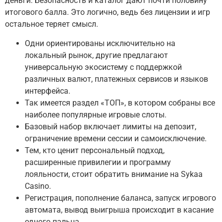
деньги. Безопасность и каталог дают почти половину
итогового балла. Это логично, ведь без лицензии и игр
остальное теряет смысл.
Одни ориентированы исключительно на
локальный рынок, другие предлагают
универсальную экосистему с поддержкой
различных валют, платежных сервисов и языков
интерфейса.
Так имеется раздел «ТОП», в котором собраны все
наиболее популярные игровые слоты.
Базовый набор включает лимиты на депозит,
ограничение времени сессии и самоисключение.
Тем, кто ценит персональный подход,
расширенные привилегии и программу
лояльности, стоит обратить внимание на Sykaa
Casino.
Регистрация, пополнение баланса, запуск игрового
автомата, вывод выигрыша происходит в касание
одного пальца.