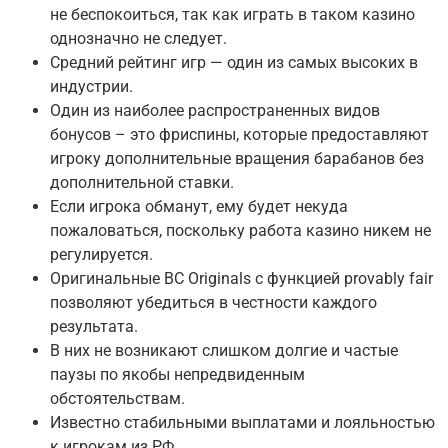
не беспокоиться, так как играть в таком казино
однозначно не следует.
Средний рейтинг игр — один из самых высоких в
индустрии.
Один из наиболее распространенных видов
бонусов – это фриспины, которые предоставляют
игроку дополнительные вращения барабанов без
дополнительной ставки.
Если игрока обманут, ему будет некуда
пожаловаться, поскольку работа казино никем не
регулируется.
Оригинальные BC Originals с функцией provably fair
позволяют убедиться в честности каждого
результата.
В них не возникают слишком долгие и частые
паузы по якобы непредвиденным
обстоятельствам.
Известно стабильными выплатами и лояльностью
к игрокам из РФ.