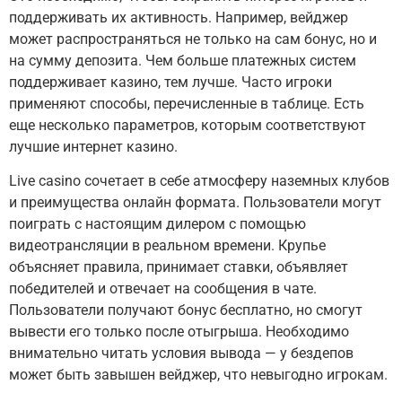
поддерживать их активность. Например, вейджер
может распространяться не только на сам бонус, но и
на сумму депозита. Чем больше платежных систем
поддерживает казино, тем лучше. Часто игроки
применяют способы, перечисленные в таблице. Есть
еще несколько параметров, которым соответствуют
лучшие интернет казино.
Live casino сочетает в себе атмосферу наземных клубов
и преимущества онлайн формата. Пользователи могут
поиграть с настоящим дилером с помощью
видеотрансляции в реальном времени. Крупье
объясняет правила, принимает ставки, объявляет
победителей и отвечает на сообщения в чате.
Пользователи получают бонус бесплатно, но смогут
вывести его только после отыгрыша. Необходимо
внимательно читать условия вывода — у бездепов
может быть завышен вейджер, что невыгодно игрокам.