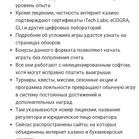
уровень опыта.
Кроме лицензии, честность интернет казино
подтверждают сертификаты iTech Labs, eCOGRA,
GLI и других цифровых лабораторий.
Подробнее об условиях игры удастся узнать на
страницах обзоров.
Бонусы данного формата позволяют начать
играть без пополнения счета.
Все они работают с нелицензированным софтом,
хотя могут исправно платить выигрыши.
Турниры, квесты, миссии, сезонные акции и
программа лояльности превращают обычную игру
в систему постоянных достижений и
дополнительных наград.
Там указываются номер лицензии, название
регулятора и юридическое лицо оператора.
Сейчас распространены сайты, на которых
объединены интернет казино и букмекерская