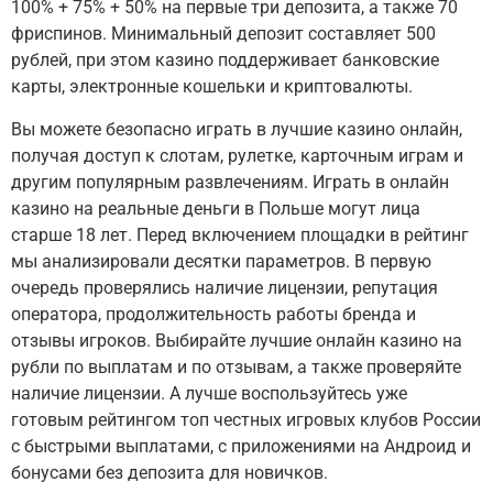
100% + 75% + 50% на первые три депозита, а также 70
фриспинов. Минимальный депозит составляет 500
рублей, при этом казино поддерживает банковские
карты, электронные кошельки и криптовалюты.
Вы можете безопасно играть в лучшие казино онлайн,
получая доступ к слотам, рулетке, карточным играм и
другим популярным развлечениям. Играть в онлайн
казино на реальные деньги в Польше могут лица
старше 18 лет. Перед включением площадки в рейтинг
мы анализировали десятки параметров. В первую
очередь проверялись наличие лицензии, репутация
оператора, продолжительность работы бренда и
отзывы игроков. Выбирайте лучшие онлайн казино на
рубли по выплатам и по отзывам, а также проверяйте
наличие лицензии. А лучше воспользуйтесь уже
готовым рейтингом топ честных игровых клубов России
с быстрыми выплатами, с приложениями на Андроид и
бонусами без депозита для новичков.