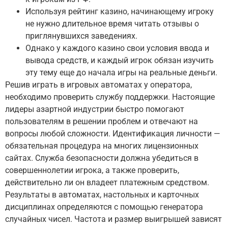
Используя рейтинг казино, начинающему игроку
не нужно длительное время читать отзывы о
приглянувшихся заведениях.
Однако у каждого казино свои условия ввода и
вывода средств, и каждый игрок обязан изучить
эту тему еще до начала игры на реальные деньги.
Решив играть в игровых автоматах у оператора,
необходимо проверить службу поддержки. Настоящие
лидеры азартной индустрии быстро помогают
пользователям в решении проблем и отвечают на
вопросы любой сложности. Идентификация личности —
обязательная процедура на многих лицензионных
сайтах. Служба безопасности должна убедиться в
совершеннолетии игрока, а также проверить,
действительно ли он владеет платежным средством.
Результаты в автоматах, настольных и карточных
дисциплинах определяются с помощью генератора
случайных чисел. Частота и размер выигрышей зависят