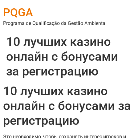
PQGA
Programa de Qualificação da Gestão Ambiental
10 лучших казино
онлайн с бонусами
за регистрацию
10 лучших казино
онлайн с бонусами за
регистрацию
Это необходимо, чтобы сохранять интерес игроков и