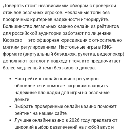
Доверять стоит независимым обзорам с проверкой
отзывов реальных игроков. Рекламные топы без
прозрачных критериев надежности игнорируйте.
Большинство легальных казино онлайн из рейтингов
для российской аудитории работают по лицензии
Кюрасао — это офшорная юрисдикция с относительно
мягким регулированием. Настольные игры в RNG-
формате (виртуальный блэкджек, рулетка, видеопокер)
дополняют каталог и подходят тем, кто предпочитает
более медленный темп без живого дилера.
Наш рейтинг онлайн-казино регулярно
обновляется и помогает игрокам находить
надежные площадки для игры на реальные
деньги.
Выбрать проверенные онлайн казино поможет
рейтинг на нашем сайте.
Лучшие онлайн-казино в 2026 году предлагают
широкий выбор развлечений на любой вкус и