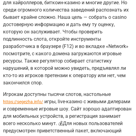
для хайроллеров, биткоин-казино и многие другие. Но
среди огромного количества заведений распознать их
бывает крайне сложно. Наша цель — собрать о casino
достоверную информацию и дать ему ту оценку,
которую он заслуживает. Чтобы проверить
подлинность слота, откройте инструменты
разработчика в браузере (F12) и во вкладке «Network»
посмотрите, с какого домена загружаются игровые
ресурсы. Также регулятор собирает статистику
нарушений, в которой можно увидеть, предъявлял ли
кто-то из игроков претензии к оператору или нет, чем
закончился спор.
Игрокам доступны тысячи слотов, настольные
игры, live-казино с живыми дилерами
https://segezha.info/
и современные игровые шоу. Сайт хорошо адаптирован
для мобильных устройств, а регистрация занимает
всего несколько минут. 💰Для новых пользователей
предусмотрен приветственный пакет, включающий